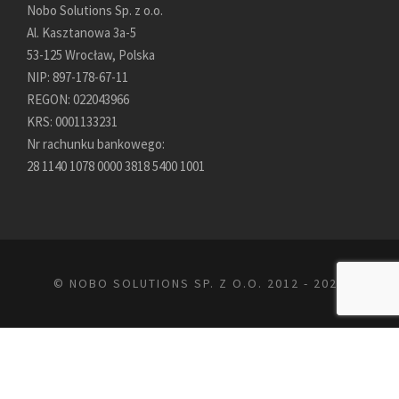
Nobo Solutions Sp. z o.o.
Al. Kasztanowa 3a-5
53-125 Wrocław, Polska
NIP: 897-178-67-11
REGON: 022043966
KRS: 0001133231
Nr rachunku bankowego:
28 1140 1078 0000 3818 5400 1001
© NOBO SOLUTIONS SP. Z O.O. 2012 -
2026